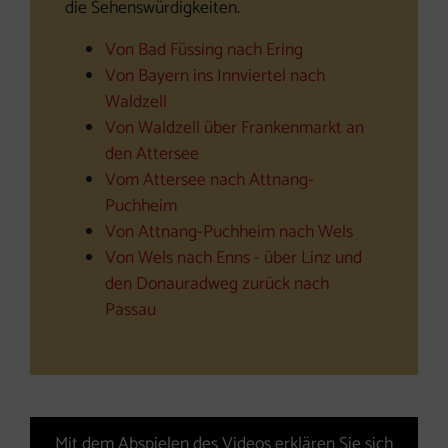
die Sehenswürdigkeiten.
Von Bad Füssing nach Ering
Von Bayern ins Innviertel nach
Waldzell
Von Waldzell über Frankenmarkt an
den Attersee
Vom Attersee nach Attnang-
Puchheim
Von Attnang-Puchheim nach Wels
Von Wels nach Enns - über Linz und
den Donauradweg zurück nach
Passau
Unterwegs am Römerradweg. Das Video zeigt die erste Et
Video (Das YouTube-Video öffnet sich in einem neuen Fens
Mit dem Abspielen des Videos erklären Sie sich