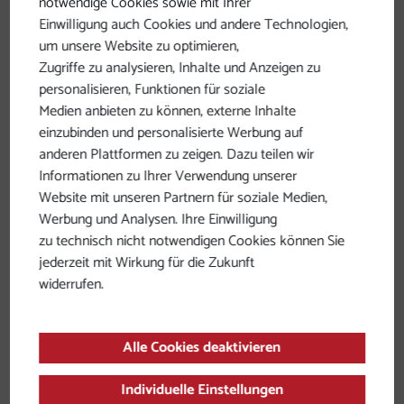
notwendige Cookies sowie mit Ihrer
Alle Wege führen
Einwilligung auch Cookies und andere Technologien,
um unsere Website zu optimieren,
nach Rom. Wir
Zugriffe zu analysieren, Inhalte und Anzeigen zu
nehmen den
personalisieren, Funktionen für soziale
Medien anbieten zu können, externe Inhalte
Kürzesten.
einzubinden und personalisierte Werbung auf
anderen Plattformen zu zeigen. Dazu teilen wir
Auf dem Fahrrad in die Römerzeit.
Informationen zu Ihrer Verwendung unserer
Website mit unseren Partnern für soziale Medien,
Ein erlebnisreicher Drahteselritt in die Vergangenheit
Werbung und Analysen. Ihre Einwilligung
ist eine Reise auf dem Römerradweg.
zu technisch nicht notwendigen Cookies können Sie
jederzeit mit Wirkung für die Zukunft
Sie führt vorbei an einer Vielzahl von Fundstellen und
widerrufen.
Spuren aus der Römerzeit.
Alle Cookies deaktivieren
Individuelle Einstellungen