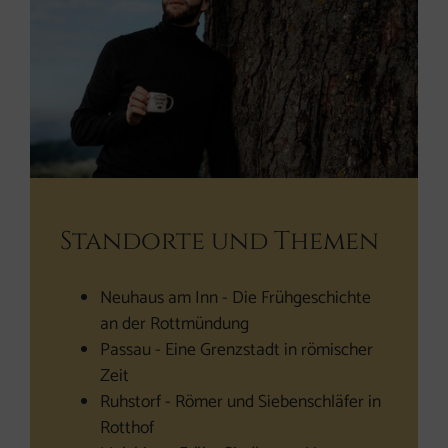
Standorte und Themen
Neuhaus am Inn - Die Frühgeschichte
an der Rottmündung
Passau - Eine Grenzstadt in römischer
Zeit
Ruhstorf - Römer und Siebenschläfer in
Rotthof