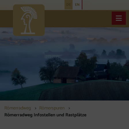
DE
EN
Inhalt [1]
Navigation [2]
Haupt
Römerradweg
Römerspuren
Römerradweg Infostellen und Rastplätze