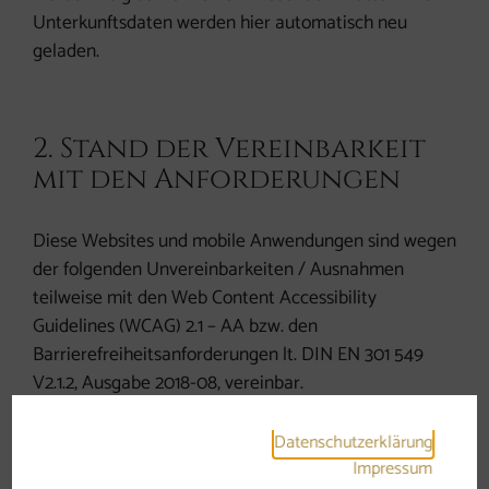
Unterkunftsdaten werden hier automatisch neu
geladen.
2. Stand der Vereinbarkeit
mit den Anforderungen
Diese Websites und mobile Anwendungen sind wegen
der folgenden Unvereinbarkeiten / Ausnahmen
teilweise mit den Web Content Accessibility
Guidelines (WCAG) 2.1 – AA bzw. den
Barrierefreiheitsanforderungen lt. DIN EN 301 549
V2.1.2, Ausgabe 2018-08, vereinbar.
Datenschutzerklärung
Impressum
3. Nicht / teilweise