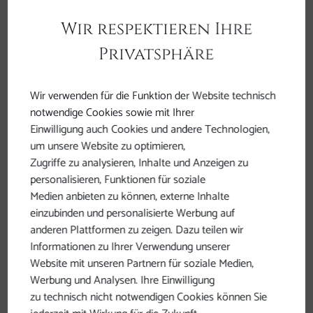
barrierefreie Inhalte
Wir respektieren Ihre
Privatsphäre
Die nachstehend aufgeführten Inhalte sind aus
folgenden Gründen nicht oder teilweise barrierefrei:
Wir verwenden für die Funktion der Website technisch
a) Unvereinbarkeit /
notwendige Cookies sowie mit Ihrer
unverhältnismäßige Belastung
Einwilligung auch Cookies und andere Technologien,
PDF- und Word-Dokumente
(vor allem ältere
um unsere Website zu optimieren,
Dokumente), die auf den Websites eingesetzt
Zugriffe zu analysieren, Inhalte und Anzeigen zu
werden, sind nicht barrierefrei. Falls Sie Inhalte
personalisieren, Funktionen für soziale
von einem unserer PDF- oder Word-Dokumente
Medien anbieten zu können, externe Inhalte
benötigen, bitte kontaktieren Sie uns. Wir
einzubinden und personalisierte Werbung auf
anderen Plattformen zu zeigen. Dazu teilen wir
bemühen uns, Ihnen die Informationen in einer
Informationen zu Ihrer Verwendung unserer
anderen Form zur Verfügung zu stellen.
Website mit unseren Partnern für soziale Medien,
Die auf unseren Webseiten
Werbung und Analysen. Ihre Einwilligung
eingesetzten
Videos
sind derzeit nicht
zu technisch nicht notwendigen Cookies können Sie
barrierefrei. Die Adaptierung stellt eine