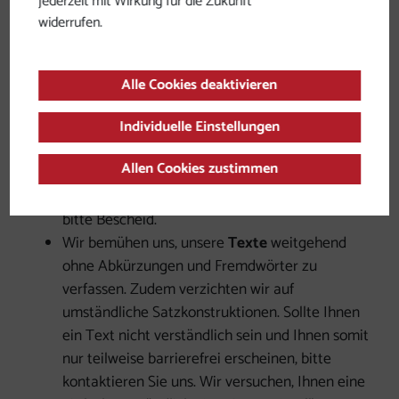
jederzeit mit Wirkung für die Zukunft
unverhältnismäßige Belastung im Sinne der
widerrufen.
Barrierefreiheitsbestimmungen dar. Wir
bemühen uns die Videos so bald wie möglich
barrierefreie zur Verfügung zu stellen.
Alle Cookies deaktivieren
Sämtliche
Bilder
sollten über Alternativtexte für
Screenreader-BenutzerInnen zugänglich sein.
Individuelle Einstellungen
Sollte ausnahmsweise ein Bild nicht mit einem
Allen Cookies zustimmen
Alternativtext beschrieben und somit der Inhalt
nur teilweise barrierefrei sein, geben Sie uns
bitte Bescheid.
Wir bemühen uns, unsere
Texte
weitgehend
ohne Abkürzungen und Fremdwörter zu
verfassen. Zudem verzichten wir auf
umständliche Satzkonstruktionen. Sollte Ihnen
ein Text nicht verständlich sein und Ihnen somit
nur teilweise barrierefrei erscheinen, bitte
kontaktieren Sie uns. Wir versuchen, Ihnen eine