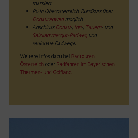
markiert.
R6 in Oberösterreich, Rundkurs über
Donauradweg
möglich.
Anschluss
Donau
-,
Inn
-,
Tauern
- und
Salzkammergut-Radweg
und
regionale Radwege.
Weitere Infos dazu bei
Radtouren
Österreich
oder
Radfahren im Bayerischen
Thermen- und Golfland.