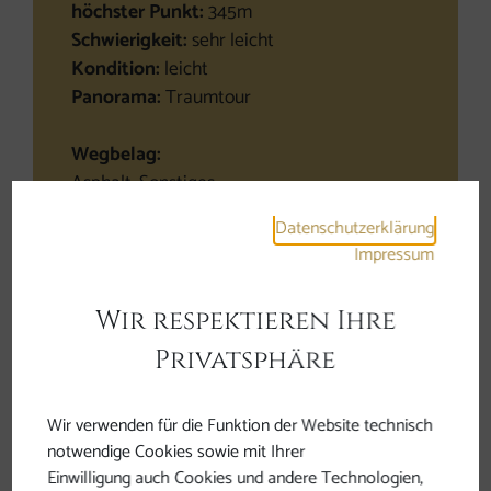
höchster Punkt:
345m
Schwierigkeit:
sehr leicht
Kondition:
leicht
Panorama:
Traumtour
Wegbelag:
Asphalt, Sonstiges
Datenschutzerklärung
GPS Daten downloaden
Impressum
Wir respektieren Ihre
Interaktive Karte öffnen
Privatsphäre
Wir verwenden für die Funktion der Website technisch
notwendige Cookies sowie mit Ihrer
Einwilligung auch Cookies und andere Technologien,