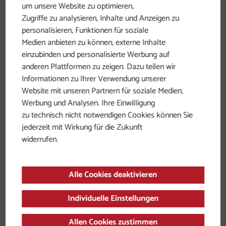
Informationen
um unsere Website zu optimieren,
Zugriffe zu analysieren, Inhalte und Anzeigen zu
personalisieren, Funktionen für soziale
Rundtour um Bad Füssing
Medien anbieten zu können, externe Inhalte
Dieser Teil beschreibt eine Rundtour um Bad
einzubinden und personalisierte Werbung auf
anderen Plattformen zu zeigen. Dazu teilen wir
Füssing. Diese startet in Bad Füssing und führt
Informationen zu Ihrer Verwendung unserer
zuerst nach Pocking, von dort aus kurz an der
Website mit unseren Partnern für soziale Medien,
Bundessstraße entlang und dann über
Werbung und Analysen. Ihre Einwilligung
Waldstadt weiter nach Kirchham. Von
zu technisch nicht notwendigen Cookies können Sie
Kirchham aus leitet uns der Weg über den
jederzeit mit Wirkung für die Zukunft
Bärenpark, Aigen am Inn und Egglfing am Inn
widerrufen.
wieder zurück nach Bad Füssing.
Alle Cookies deaktivieren
Lage / Anreise
Individuelle Einstellungen
Barrierefreiheit
Allen Cookies zustimmen